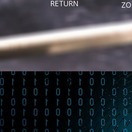
B
RETURN
ZO